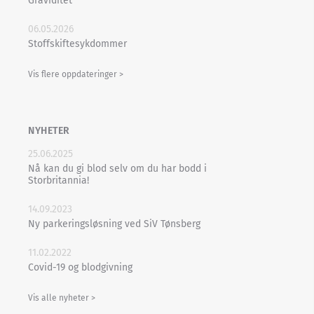
Graviditet
06.05.2026
Stoffskiftesykdommer
Vis flere oppdateringer >
NYHETER
25.06.2025
Nå kan du gi blod selv om du har bodd i
Storbritannia!
14.09.2023
Ny parkeringsløsning ved SiV Tønsberg
11.02.2022
Covid-19 og blodgivning
Vis alle nyheter >